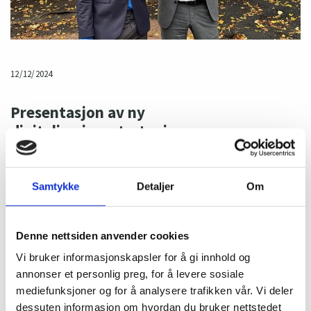
12/12/2024
Presentasjon av ny
digitaliseringsstrategi
I møtet 10. oktober fekk utvalet presentert den nye nasjonale
digitaliseringsstrategien, i tillegg til å høyre innlegg frå
Samtykke
Detaljer
Om
medievitskapsprofessor Lars Nyre.
Møtet i Kompetansebehovsutvalget (KBU) 10. oktober starta med at
Timothy Szlachetko frå Digitaliserings- og forvaltningsdepartementet
Denne nettsiden anvender cookies
presenterte den nye nasjonale digitaliseringsstrategien. Deretter
Vi bruker informasjonskapsler for å gi innhold og
følgde ein spennande diskusjon med utvalet om implikasjonane for
annonser et personlig preg, for å levere sosiale
kompetanse, oppfølging av strategien og samanhengar med KBUs
mediefunksjoner og for å analysere trafikken vår. Vi deler
arbeid med temaet digital teknologi.
dessuten informasjon om hvordan du bruker nettstedet