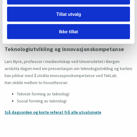
på norske data.
Viktig å diskutere føresetnadene for modellane, ta med
Tillat utvalg
kostnader og særeigenheiter i det norske arbeidslivet.
Sjå også ein
kronikk om studiar av automatisering publisert i
Ikke tillat
Khrono 10. desember 2024
Teknologiutvikling og innovasjonskompetanse
Lars Nyre, professor i medievitskap ved Universitetet i Bergen
avslutta dagen med ein presentasjon om teknologiutvikling og korleis
han jobbar med å utvikla innovasjonskompetanse ved TekLab.
Han skilde mellom to hovudteoriar:
Teknisk forming av teknologi
Sosial forming av teknologi
Sjå dagsorden og korte referat frå alle utvalsmøte