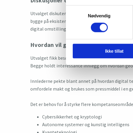
Diskusjoner om hovedbudskap
Samtykkevalg
Utvalget diskuterte foreløpige forslag til hoved
Nødvendig
bygge på eksisterende kunnskapsgrunnlag, i tilleg
digital omstilling.
Hvordan vil geopolitikk påvirke ko
Ikke tillat
Utvalget fikk besøk av Sofie Nystrøm, daglig lede
Begge holdt interessante innlegg om hvordan geo
Innlederne pekte blant annet på hvordan digital te
omfordele makt og brukes som pressmiddel i en 
Det er behov for å styrke flere kompetanseområde
Cybersikkerhet og kryptologi
Autonome systemer og kunstig intelligens
Kvanteteknologi