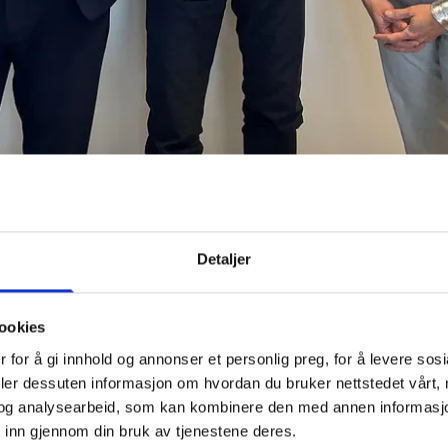
Detaljer
itikk på agendaen
ookies
 for å gi innhold og annonser et personlig preg, for å levere sos
smøtet før sommeren. Formålet med møtet var først og fremst å 
deler dessuten informasjon om hvordan du bruker nettstedet vårt,
e hvordan geopolitikk kan påvirke kompetansebehov.
og analysearbeid, som kan kombinere den med annen informasjon d
 inn gjennom din bruk av tjenestene deres.