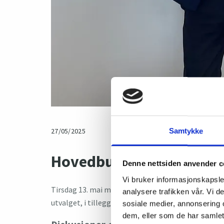
27/05/2025
Samtykke
Hovedbudskap og geopol
Denne nettsiden anvender c
Vi bruker informasjonskapsler
Tirsdag 13. mai møttes KBU til det siste utvalg
analysere trafikken vår. Vi 
utvalget, i tillegg til å lære mer om og diskuter
sosiale medier, annonsering 
dem, eller som de har samlet