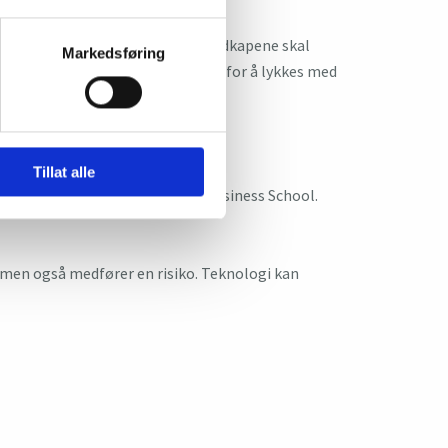
etansebehov. De endelige hovedbudkapene skal
Markedsføring
kre kompetansen som er nødvendig for å lykkes med
Tillat alle
ion and Impact ved Copenhagen Business School.
, men også medfører en risiko. Teknologi kan