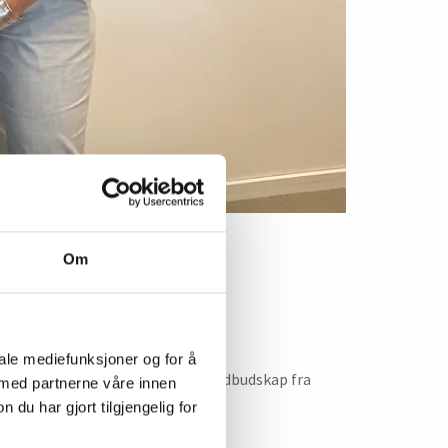
Om
iale mediefunksjoner og for å
diskutere og komme nærmere hovedbudskap fra
 med partnerne våre innen
u har gjort tilgjengelig for