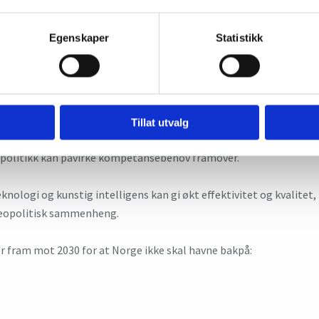
budskap som skal inngå i rapporten om digital teknologi og komp
Egenskaper
Statistikk
g til utvalgets vurderinger av hva som som er gode grep for å si
mpetansebehov?
Tillat utvalg
r i Fortified Technologies og Morten Irgens, Vice Dean of Innovat
politikk kan påvirke kompetansebehov framover.
knologi og kunstig intelligens kan gi økt effektivitet og kvalitet
geopolitisk sammenheng.
r fram mot 2030 for at Norge ikke skal havne bakpå: